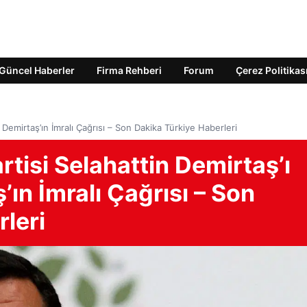
Güncel Haberler
Firma Rehberi
Forum
Çerez Politikas
 Demirtaş’ın İmralı Çağrısı – Son Dakika Türkiye Haberleri
isi Selahattin Demirtaş’ı
’ın İmralı Çağrısı – Son
leri