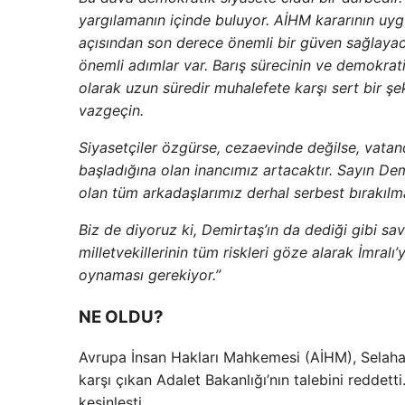
yargılamanın içinde buluyor. AİHM kararının uyg
açısından son derece önemli bir güven sağlayacak
önemli adımlar var. Barış sürecinin ve demokrati
olarak uzun süredir muhalefete karşı sert bir şek
vazgeçin.
Siyasetçiler özgürse, cezaevinde değilse, vatand
başladığına olan inancımız artacaktır. Sayın D
olan tüm arkadaşlarımız derhal serbest bırakılma
Biz de diyoruz ki, Demirtaş’ın da dediği gibi sav
milletvekillerinin tüm riskleri göze alarak İmralı’
oynaması gerekiyor.”
NE OLDU?
Avrupa İnsan Hakları Mahkemesi (AİHM), Selahattin
karşı çıkan Adalet Bakanlığı’nın talebini reddett
kesinleşti.