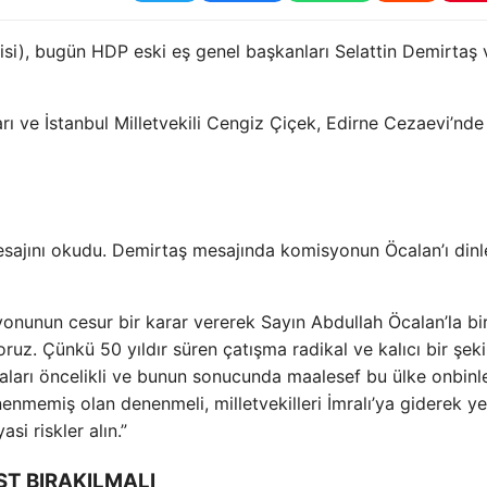
tisi), bugün HDP eski eş genel başkanları Selattin Demirtaş 
ı ve İstanbul Milletvekili Cengiz Çiçek, Edirne Cezaevi’nde
esajını okudu. Demirtaş mesajında ​​komisyonun Öcalan’ı din
onunun cesur bir karar vererek Sayın Abdullah Öcalan’la bi
ruz. Çünkü 50 yıldır süren çatışma radikal ve kalıcı bir şeki
ikaları öncelikli ve bunun sonucunda maalesef bu ülke onbinl
nmemiş olan denenmeli, milletvekilleri İmralı’ya giderek ye
asi riskler alın.”
T BIRAKILMALI