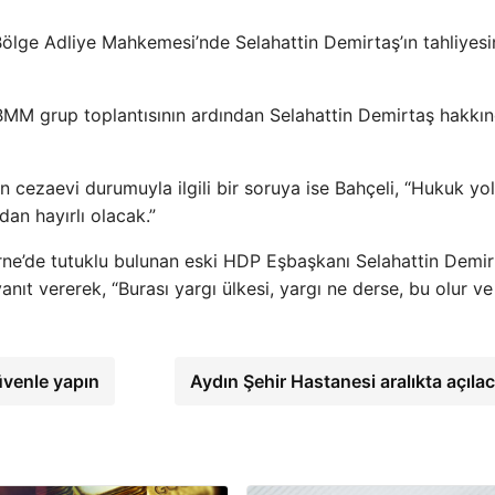
Bölge Adliye Mahkemesi’nde Selahattin Demirtaş’ın tahliyesi
BMM grup toplantısının ardından Selahattin Demirtaş hakkı
 cezaevi durumuyla ilgili bir soruya ise Bahçeli, “Hukuk yo
dan hayırlı olacak.”
ne’de tutuklu bulunan eski HDP Eşbaşkanı Selahattin Demir
nıt vererek, “Burası yargı ülkesi, yargı ne derse, bu olur ve
üvenle yapın
Aydın Şehir Hastanesi aralıkta açıla