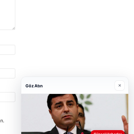
×
Göz Atın
n.