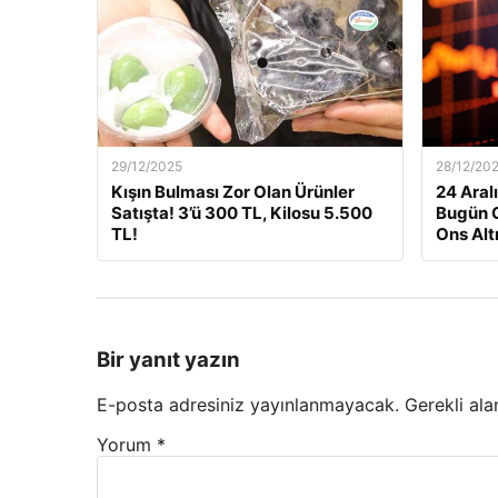
29/12/2025
28/12/20
Kışın Bulması Zor Olan Ürünler
24 Aralı
Satışta! 3’ü 300 TL, Kilosu 5.500
Bugün G
TL!
Ons Alt
Bir yanıt yazın
E-posta adresiniz yayınlanmayacak.
Gerekli ala
Yorum
*