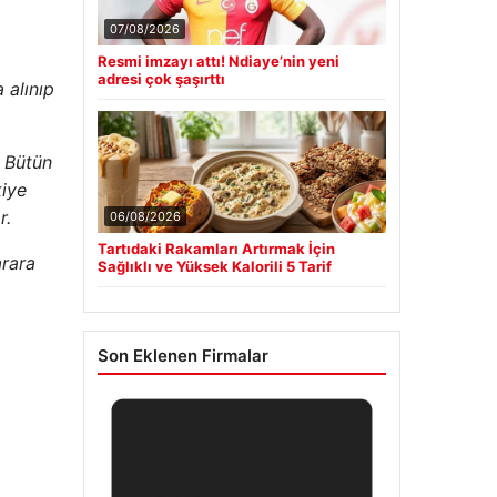
07/08/2026
Resmi imzayı attı! Ndiaye’nin yeni
adresi çok şaşırttı
 alınıp
. Bütün
kiye
r.
06/08/2026
Tartıdaki Rakamları Artırmak İçin
arara
Sağlıklı ve Yüksek Kalorili 5 Tarif
Son Eklenen Firmalar