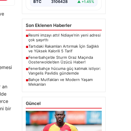
BTC
3106428
▲ +1.45%
ve
Son Eklenen Haberler
Resmi imzayı attı! Ndiaye’nin yeni adresi
■
çok şaşırttı
Tartıdaki Rakamları Artırmak İçin Sağlıklı
■
ve Yüksek Kalorili 5 Tarif
Fenerbahçe’de Sturm Graz Maçında
■
Oosterwolde’den Üzücü Haber!
lemesi
Fenerbahçe hücuma güç katmak istiyor:
■
Vangelis Pavlidis gündemde
Bahçe Mutfakları ve Modern Yaşam
■
Mekanları
r an
lde
erce
Güncel
ni bir