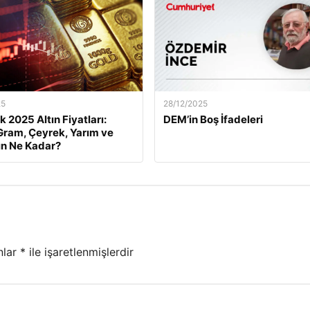
25
28/12/2025
k 2025 Altın Fiyatları:
DEM’in Boş İfadeleri
ram, Çeyrek, Yarım ve
ın Ne Kadar?
nlar
*
ile işaretlenmişlerdir