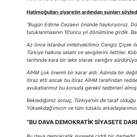
Hatimoğulları ziyaretin ardından şunları söyled
“Bugün Edirne Cezaevi önünde haykırıyoruz. Dün 
tutuklanmasının 10’uncu yıl dönümüne girdik. Baz
Az önce İstanbul milletvekilimiz Cengiz Çiçek ile
Türkiye halkına selam ve sevgilerini ilettiler. 
tarihinde kara bir leke olarak varlığını sürdürü
AİHM çok önemli bir karar aldı. Aslında bir değil
itiraz etti ancak bu itiraz AİHM tarafından redded
avukatlarımız bu konuda gerekli tedbirleri almışt
Beklediğimiz sonuç, Türkiye’nin de taraf olduğu
Yüksekdağ’ımızın ve tüm tutuklu arkadaşlarımızı
“BU DAVA DEMOKRATİK SİYASETE DAR
Bu dava demokratik siyasete ciddi bir darbedir. 