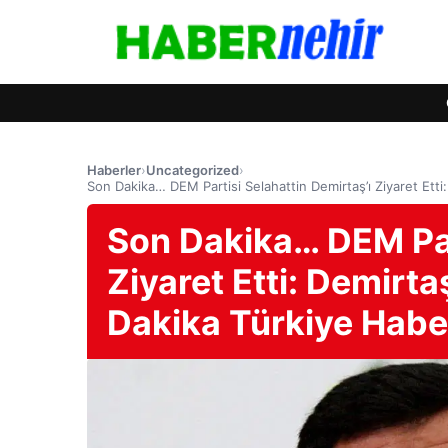
Haberler
›
Uncategorized
›
Son Dakika… DEM Partisi Selahattin Demirtaş’ı Ziyaret Etti:
Son Dakika… DEM Part
Ziyaret Etti: Demirtaş
Dakika Türkiye Haber