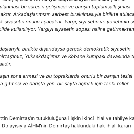
ulanması bu sürecin gelişmesi ve barışın toplumsallaşması
tır. Arkadaşlarımızın serbest bırakılmasıyla birlikte atılac
k siyasetin önünü açacaktır. Yargı, siyasetin ve yönetimin s
ilde kullanılıyor. Yargıyı siyasetin sopası haline getirmekten
aşlarıyla birlikte dışarıdaysa gerçek demokratik siyasetin
emirtaş’ımız, Yüksekdağ’ımız ve Kobane kumpası davasında t
lıdır.
aşın sona ermesi ve bu topraklarda onurlu bir barışın tesisi 
ya gitmesi ve barışta yeni bir sayfa açmak için tarihi roller
 Demirtaş’ın tutukluluğuna ilişkin ikinci ihlal ve tahliye k
i. Dolayısıyla AİHM’nin Demirtaş hakkındaki hak ihlali kararı