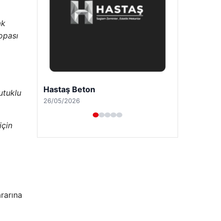
ak
opası
Prenses Night Club
utuklu
29/04/2026
için
ararına