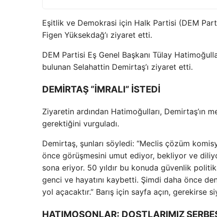
Eşitlik ve Demokrasi için Halk Partisi (DEM Par
Figen Yüksekdağ’ı ziyaret etti.
DEM Partisi Eş Genel Başkanı Tülay Hatimoğullar
bulunan Selahattin Demirtaş’ı ziyaret etti.
DEMİRTAŞ “İMRALI” İSTEDİ
Ziyaretin ardından Hatimoğulları, Demirtaş’ın m
gerektiğini vurguladı.
Demirtaş, şunları söyledi: “Meclis çözüm komisy
önce görüşmesini umut ediyor, bekliyor ve diliyo
sona eriyor. 50 yıldır bu konuda güvenlik polit
genci ve hayatını kaybetti. Şimdi daha önce dene
yol açacaktır.” Barış için sayfa açın, gerekirse siy
HATIMOSONLAR: DOSTLARIMIZ SERBES