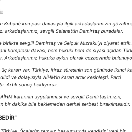
i:
Kobanê kumpası davasıyla ilgili arkadaşlarımızın gözaltına
ı arkadaşlarımız, sevgili Selahattin Demirtaş buradalar.
 birlikte sevgili Demirtaş ve Selçuk Mızraklı’yı ziyaret ettik
Kobani komplosu davası, hem hukuki hem de siyasi açıdan Tür
yor. Arkadaşlarımız hukuka aykırı olarak cezaevinde bulunuyo
 üç kararı var. Türkiye, itiraz süresinin son gününde ikinci k
ildi ve dolayısıyla AİHM’in kararı artık kesinleşti. Parti
ır. Artık sonuç bekliyoruz.
 AİHM kararının uygulanması ve sevgili Demirtaş’ımızın,
n bir dakika bile beklemeden derhal serbest bırakılmasıdır.
BEDİR”
Türkiye, Öcalan’ın temyiz başvurusuyla kendisini yeni bir