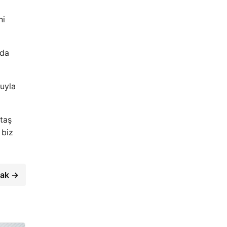
ni
nda
luyla
taş
 biz
cak →