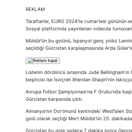
REKLAM
Taraftarlar, EURO 2024’te cumartesi gününün en 
Sosyal platformda yayınlanan videoda turnuvanı
Müldür’ün bu golünü, İspanyol genç yıldız Lamine
seçildiği Gürcistan karşılaşmasında Arda Güler’in
Listenin dördüncü sırasında Jude Bellingham’ın İ
beşincisi ise İsviçreli Xherdan Shaqiri’nin İskoçya
Avrupa Futbol Şampiyonası’na F Grubu’nda başlay
Gürcistan karşısında çıktı.
Almanya’nın Dortmund kentindeki Westfalen St
golü olarak seçtiği Mert Müldür’ün 25. dakikada 
Gürcistan bu gole sadece 7 dakika sonra Georges