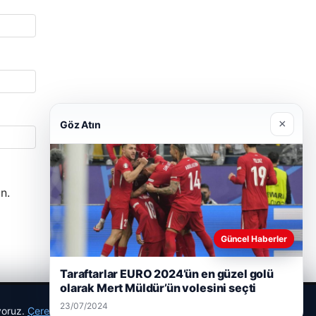
×
Göz Atın
n.
Güncel Haberler
Taraftarlar EURO 2024’ün en güzel golü
olarak Mert Müldür’ün volesini seçti
23/07/2024
ıyoruz.
Çerez Politikamız
Reddet
Kabul Et