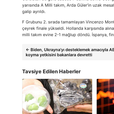
yarısında A Milli takım, Arda Güler’in uzak mes
galip ayrıldı.
F Grubunu 2. sırada tamamlayan Vincenzo Montel
çeyrek finale yükseldi. Hollanda karşısında alın
milli takım evine 2-1 mağlup döndü. İspanya, fi
← Biden, Ukrayna’yı desteklemek amacıyla ABD
koyma yetkisini bakanlara devretti
Tavsiye Edilen Haberler