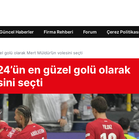
Güncel Haberler
Firma Rehberi
Forum
Çerez Politikas
l golü olarak Mert Müldür’ün volesini seçti
4’ün en güzel golü olarak
ini seçti