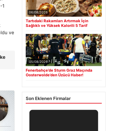
-1
06/08/2026
Tartıdaki Rakamları Artırmak İçin
k
Sağlıklı ve Yüksek Kalorili 5 Tarif
oldu ve
ike
05/08/2026
Fenerbahçe’de Sturm Graz Maçında
Oosterwolde’den Üzücü Haber!
Son Eklenen Firmalar