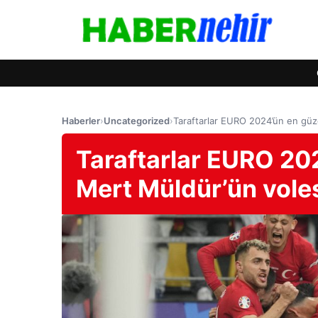
Haberler
›
Uncategorized
›
Taraftarlar EURO 2024’ün en güze
Taraftarlar EURO 202
Mert Müldür’ün voles