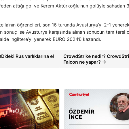
afeden attığı gol ve Kerem Aktürkoğlu’nun golüyle sahadan 3
la’nın öğrencileri, son 16 turunda Avusturya’yı 2-1 yenere
an sonuç ise Avusturya karşısında alınan sonucun tam tersi 
nalde İngiltere’yi yenerek EURO 2024’ü kazandı.
’deki Rus varlıklarına el
CrowdStrike nedir? CrowdStr
Falcon ne yapar? →