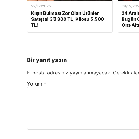
29/12/2025
28/12/20
Kışın Bulması Zor Olan Ürünler
24 Aralı
Satışta! 3’ü 300 TL, Kilosu 5.500
Bugün G
TL!
Ons Alt
Bir yanıt yazın
E-posta adresiniz yayınlanmayacak.
Gerekli ala
Yorum
*