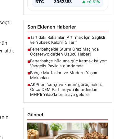
BTC
3062388
▲ +0.51%
seçti.
Son Eklenen Haberler
Tartıdaki Rakamları Artırmak İçin Sağlıklı
■
ve Yüksek Kalorili 5 Tarif
ünün
Fenerbahçe’de Sturm Graz Maçında
r aldı.
■
Oosterwolde’den Üzücü Haber!
Fenerbahçe hücuma güç katmak istiyor:
■
Vangelis Pavlidis gündemde
Bahçe Mutfakları ve Modern Yaşam
■
Mekanları
AKP’den ‘çerçeve kanun’ görüşmeleri…
■
Önce DEM Parti heyeti ile ardından
MHP’li Yıldız’la bir araya geldiler
Güncel
anın
ci