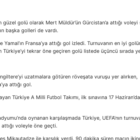
güzel golü olarak Mert Müldür’ün Gürcistan’a attığı voleyi 
n başka golleri de vardı.
 Yamal’ın Fransa’ya attığı gol izledi. Turnuvanın en iyi gol
 Türkiye’yi tekrar öne geçiren golü listede üçüncü sırada ye
ngiltere’yi uzatmalara götüren röveşata vuruşu yer alırken,
’ya attığı gol.
an Türkiye A Milli Futbol Takımı, ilk sınavına 17 Haziran’da
adyumu’nda oynanan karşılaşmada Türkiye, UEFA’nın turnuv
attığı voleyle öne geçti.
 Mikautadze ile karşılık verdi. 90 dakika süren maçın ikin