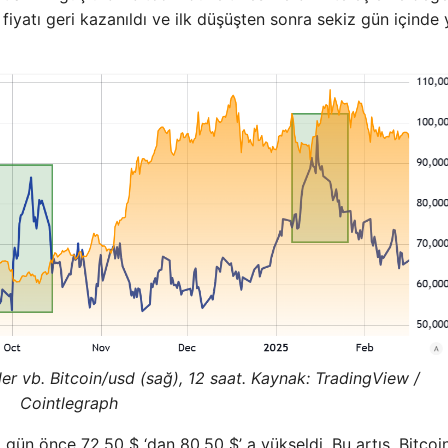
fiyatı geri kazanıldı ve ilk düşüşten sonra sekiz gün içinde
ler vb. Bitcoin/usd (sağ), 12 saat. Kaynak: TradingView /
Cointlegraph
gün önce 72.50 $ ‘dan 80.50 $’ a yükseldi. Bu artış, Bitcoin