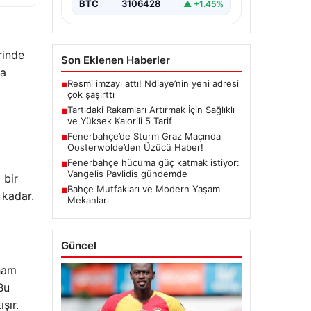
BTC
3106428
▲ +1.45%
rinde
Son Eklenen Haberler
sa
Resmi imzayı attı! Ndiaye’nin yeni adresi
■
çok şaşırttı
Tartıdaki Rakamları Artırmak İçin Sağlıklı
■
ve Yüksek Kalorili 5 Tarif
Fenerbahçe’de Sturm Graz Maçında
■
Oosterwolde’den Üzücü Haber!
Fenerbahçe hücuma güç katmak istiyor:
■
Vangelis Pavlidis gündemde
 bir
Bahçe Mutfakları ve Modern Yaşam
■
 kadar.
Mekanları
Güncel
 ham
Bu
şır.