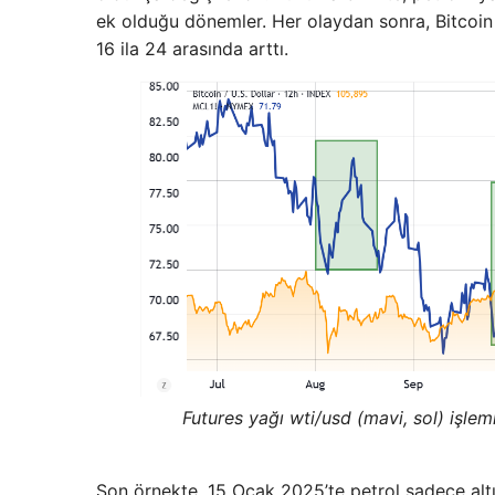
ek olduğu dönemler. Her olaydan sonra, Bitcoin 
16 ila 24 arasında arttı.
Futures yağı wti/usd (mavi, sol) işlem
Son örnekte, 15 Ocak 2025’te petrol sadece altı 