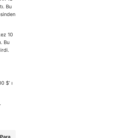
ı. Bu
esinden
kez 10
. Bu
irdi.
0 $’ ı
.
gPara