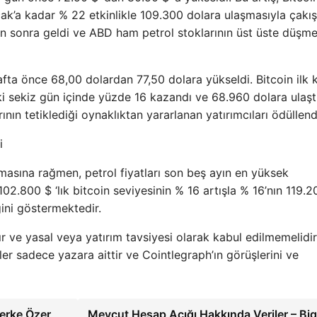
k’a kadar % 22 etkinlikle 109.300 dolara ulaşmasıyla çakışt
an sonra geldi ve ABD ham petrol stoklarının üst üste düşm
afta önce 68,00 dolardan 77,50 dolara yükseldi. Bitcoin ilk 
 sekiz gün içinde yüzde 16 kazandı ve 68.960 dolara ulaştı
rının tetiklediği oynaklıktan yararlanan yatırımcıları ödüllend
i
masına rağmen, petrol fiyatları son beş ayın en yüksek
 102.800 $ ‘lık bitcoin seviyesinin % 16 artışla % 16’nın 119.20
ğini göstermektedir.
 ve yasal veya yatırım tavsiyesi olarak kabul edilmemelidir
ler sadece yazara aittir ve Cointlegraph’ın görüşlerini ve
erke Özer
Mevcut Hesap Açığı Hakkında Veriler – Bi