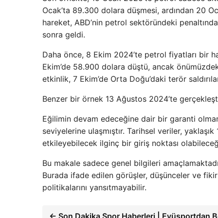
Ocak’ta 89.300 dolara düşmesi, ardından 20 Oca
hareket, ABD’nin petrol sektöründeki penaltınd
sonra geldi.
Daha önce, 8 Ekim 2024’te petrol fiyatları bir h
Ekim’de 58.900 dolara düştü, ancak önümüzdeki
etkinlik, 7 Ekim’de Orta Doğu’daki terör saldırıla
Benzer bir örnek 13 Ağustos 2024’te gerçekleşt
Eğilimin devam edeceğine dair bir garanti olma
seviyelerine ulaşmıştır. Tarihsel veriler, yaklaşık
etkileyebilecek ilginç bir giriş noktası olabilece
Bu makale sadece genel bilgileri amaçlamaktadır
Burada ifade edilen görüşler, düşünceler ve fikir
politikalarını yansıtmayabilir.
← Son Dakika Spor Haberleri | Eyüsportdan B