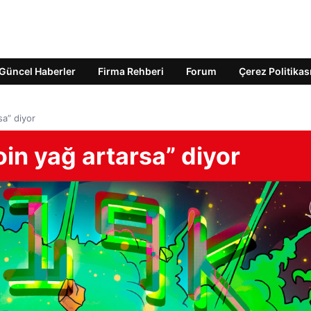
Güncel Haberler
Firma Rehberi
Forum
Çerez Politikas
sa” diyor
coin yağ artarsa” diyor