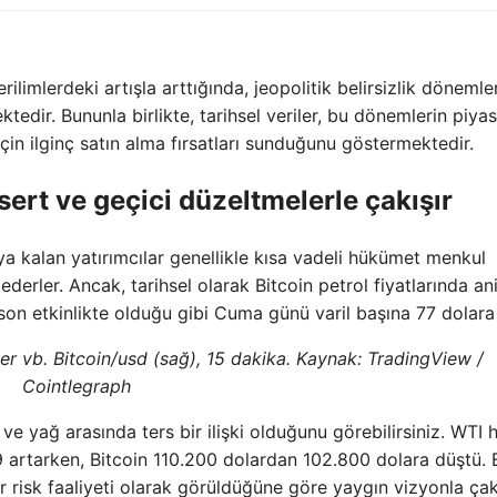
erilimlerdeki artışla arttığında, jeopolitik belirsizlik dönemle
ktedir. Bununla birlikte, tarihsel veriler, bu dönemlerin piya
in ilginç satın alma fırsatları sunduğunu göstermektedir.
 sert ve geçici düzeltmelerle çakışır
ıya kalan yatırımcılar genellikle kısa vadeli hükümet menkul
 ederler. Ancak, tarihsel olarak Bitcoin petrol fiyatlarında ani
, son etkinlikte olduğu gibi Cuma günü varil başına 77 dolara
er vb. Bitcoin/usd (sağ), 15 dakika. Kaynak: TradingView /
Cointlegraph
n ve yağ arasında ters bir ilişki olduğunu görebilirsiniz. WTI
artarken, Bitcoin 110.200 dolardan 102.800 dolara düştü. 
r risk faaliyeti olarak görüldüğüne göre yaygın vizyonla çakı