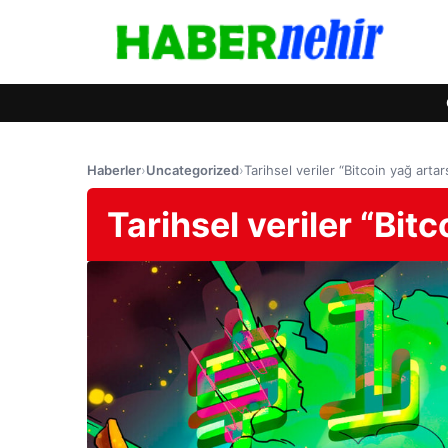
Haberler
›
Uncategorized
›
Tarihsel veriler “Bitcoin yağ artar
Tarihsel veriler “Bit