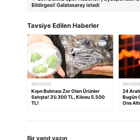
Bildirgesi! Galatasaray istedi
Tavsiye Edilen Haberler
29/12/2025
28/12/20
Kışın Bulması Zor Olan Ürünler
24 Aralı
Satışta! 3’ü 300 TL, Kilosu 5.500
Bugün G
TL!
Ons Alt
Bir yanıt yazın