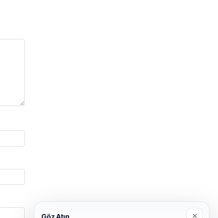
×
Göz Atın