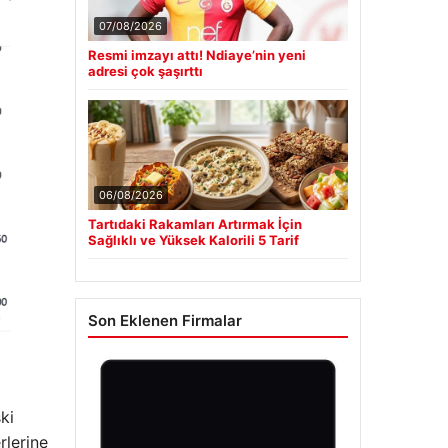
07/08/2026
Resmi imzayı attı! Ndiaye’nin yeni
adresi çok şaşırttı
06/08/2026
Tartıdaki Rakamları Artırmak İçin
Sağlıklı ve Yüksek Kalorili 5 Tarif
Son Eklenen Firmalar
ki
rlerine