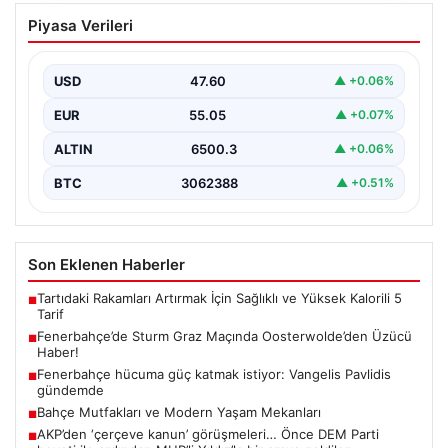
Fenerbahçe’de Sturm Graz Maçında
Piyasa Verileri
Oosterwolde’den Üzücü Haber!
Fenerbahçe, Şampiyonlar Ligi 3. ön eleme turunda
Almanya temsilcisi Sturm Graz’ı evinde ağırladı.
USD
47.60
▲ +0.06%
Mücadele…
EUR
55.05
▲ +0.07%
ALTIN
6500.3
▲ +0.06%
BTC
3062388
▲ +0.51%
Son Eklenen Haberler
Tartıdaki Rakamları Artırmak İçin Sağlıklı ve Yüksek Kalorili 5
■
Tarif
Fenerbahçe’de Sturm Graz Maçında Oosterwolde’den Üzücü
■
Haber!
Fenerbahçe hücuma güç katmak istiyor: Vangelis Pavlidis
■
gündemde
Bahçe Mutfakları ve Modern Yaşam Mekanları
■
AKP’den ‘çerçeve kanun’ görüşmeleri… Önce DEM Parti
■