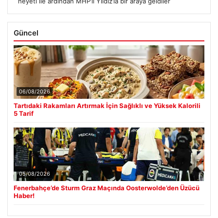
heyeti ile ardından MHP’li Yıldız’la bir araya geldiler
Güncel
06/08/2026
Tartıdaki Rakamları Artırmak İçin Sağlıklı ve Yüksek Kalorili
5 Tarif
05/08/2026
Fenerbahçe’de Sturm Graz Maçında Oosterwolde’den Üzücü
Haber!