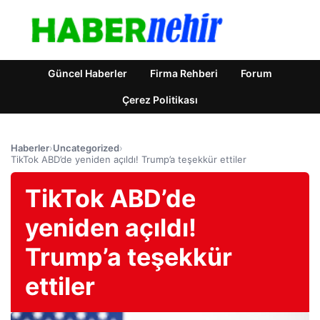
Güncel Haberler
Firma Rehberi
Forum
Çerez Politikası
Haberler
›
Uncategorized
›
TikTok ABD’de yeniden açıldı! Trump’a teşekkür ettiler
TikTok ABD’de
yeniden açıldı!
Trump’a teşekkür
ettiler