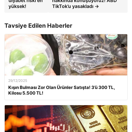
diyabet riski en
hakkında konuşuyoruz! ABD
yüksek!
TikTok’u yasakladı →
Tavsiye Edilen Haberler
29/12/2025
Kışın Bulması Zor Olan Ürünler Satışta! 3’ü 300 TL,
Kilosu 5.500 TL!