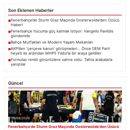
Son Eklenen Haberler
Fenerbahçe’de Sturm Graz Maçında Oosterwolde’den Üzücü
■
Haber!
Fenerbahçe hücuma güç katmak istiyor: Vangelis Pavlidis
■
gündemde
Bahçe Mutfakları ve Modern Yaşam Mekanları
■
AKP’den ‘çerçeve kanun’ görüşmeleri… Önce DEM Parti
■
heyeti ile ardından MHP’li Yıldız’la bir araya geldiler
Formulaz renkli görüntülere sahne oldu. Tahta arabalarla
■
yarıştılar
Güncel
05/08/2026
Fenerbahçe’de Sturm Graz Maçında Oosterwolde’den Üzücü