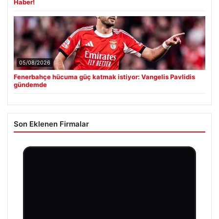
Haber!
05/08/2026
Fenerbahçe hücuma güç katmak istiyor: Vangelis Pavlidis
gündemde
Son Eklenen Firmalar