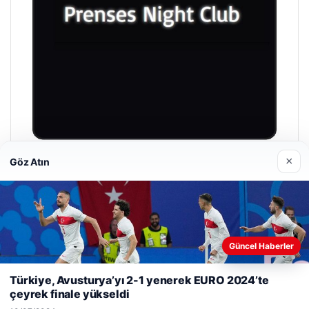
×
Göz Atın
Prenses Night Club
29/04/2026
Güncel Haberler
Web sitemizi nasıl kullandığınızı daha iyi anlayabilmek,
deneyiminizi kişiselleştirmek ve geliştirmek amacıyla çerezler
Türkiye, Avusturya’yı 2-1 yenerek EURO 2024’te
kullanıyoruz.
Çerez Politikamız
çeyrek finale yükseldi
© 2026 Haber Nehir
Reddet
Kabul Et