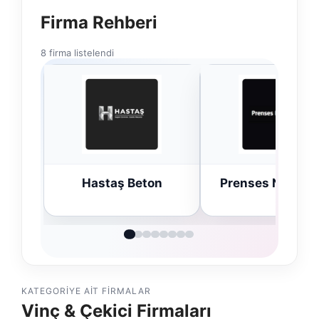
Firma Rehberi
8 firma listelendi
n
Prenses Night Club
Enes Kaplan
Avukatlık Büro
KATEGORIYE AIT FIRMALAR
Vinç & Çekici Firmaları