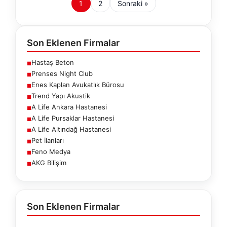
1
2
Sonraki »
Son Eklenen Firmalar
Hastaş Beton
■
Prenses Night Club
■
Enes Kaplan Avukatlık Bürosu
■
Trend Yapı Akustik
■
A Life Ankara Hastanesi
■
A Life Pursaklar Hastanesi
■
A Life Altındağ Hastanesi
■
Pet İlanları
■
Feno Medya
■
AKG Bilişim
■
Son Eklenen Firmalar