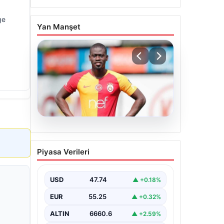
ge
Yan Manşet
07.08.2026
Resmi imzayı attı!
Piyasa Verileri
Ndiaye’nin yeni adresi çok
şaşırttı
USD
47.74
▲ +0.18%
EUR
55.25
▲ +0.32%
ALTIN
6660.6
▲ +2.59%