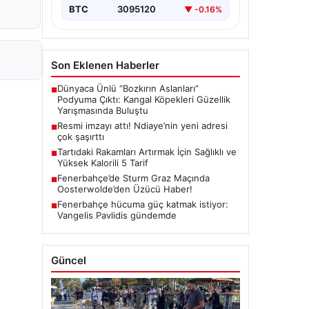
BTC
3095120
▼ -0.16%
Son Eklenen Haberler
Dünyaca Ünlü “Bozkırın Aslanları”
■
Podyuma Çıktı: Kangal Köpekleri Güzellik
Yarışmasında Buluştu
Resmi imzayı attı! Ndiaye’nin yeni adresi
■
çok şaşırttı
Tartıdaki Rakamları Artırmak İçin Sağlıklı ve
■
Yüksek Kalorili 5 Tarif
Fenerbahçe’de Sturm Graz Maçında
■
Oosterwolde’den Üzücü Haber!
Fenerbahçe hücuma güç katmak istiyor:
■
Vangelis Pavlidis gündemde
Güncel