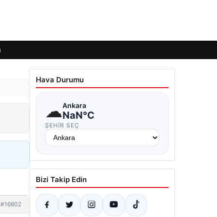
ı
Hava Durumu
☁
Ankara
NaN°C
ŞEHIR SEÇ
Bizi Takip Edin
#16602