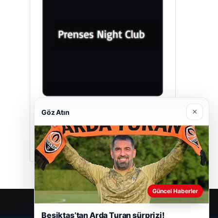
×
Göz Atın
Prenses Night Club
29/04/2026
Güncel Haberler
Beşiktaş’tan Arda Turan sürprizi!