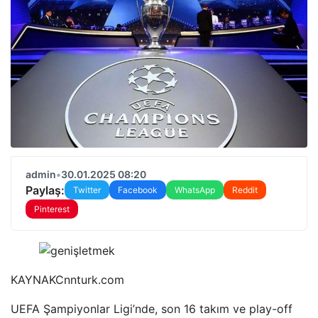
admin
•
30.01.2025 08:20
Paylaş:
Twitter
Facebook
WhatsApp
Reddit
Pinterest
KAYNAK
Cnnturk.com
UEFA Şampiyonlar Ligi’nde, son 16 takım ve play-off