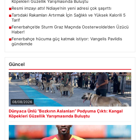
Köpekleri Güzellik Yarışmasında Buluştu
Resmi imzayı attı! Ndiaye’nin yeni adresi çok şaşırttı
■
Tartıdaki Rakamları Artırmak İçin Sağlıklı ve Yüksek Kalorili 5
■
Tarif
Fenerbahçe’de Sturm Graz Maçında Oosterwolde’den Üzücü
■
Haber!
Fenerbahçe hücuma güç katmak istiyor: Vangelis Pavlidis
■
gündemde
Güncel
08/08/2026
Dünyaca Ünlü “Bozkırın Aslanları” Podyuma Çıktı: Kangal
Köpekleri Güzellik Yarışmasında Buluştu