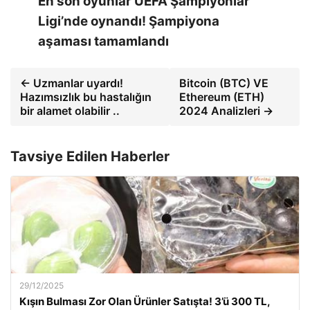
En son oyunlar UEFA Şampiyonlar
Ligi’nde oynandı! Şampiyona
aşaması tamamlandı
← Uzmanlar uyardı!
Bitcoin (BTC) VE
Hazımsızlık bu hastalığın
Ethereum (ETH)
bir alamet olabilir ..
2024 Analizleri →
Tavsiye Edilen Haberler
29/12/2025
Kışın Bulması Zor Olan Ürünler Satışta! 3’ü 300 TL,