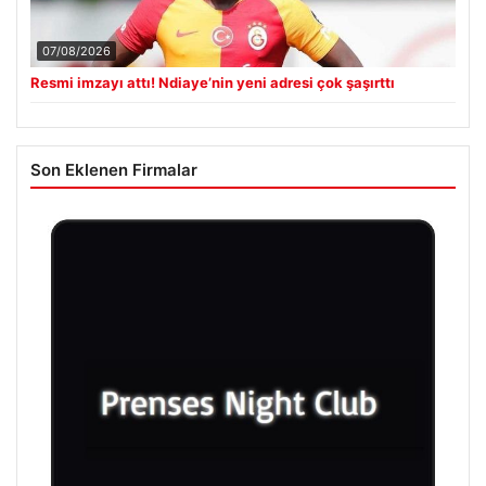
07/08/2026
Resmi imzayı attı! Ndiaye’nin yeni adresi çok şaşırttı
Son Eklenen Firmalar