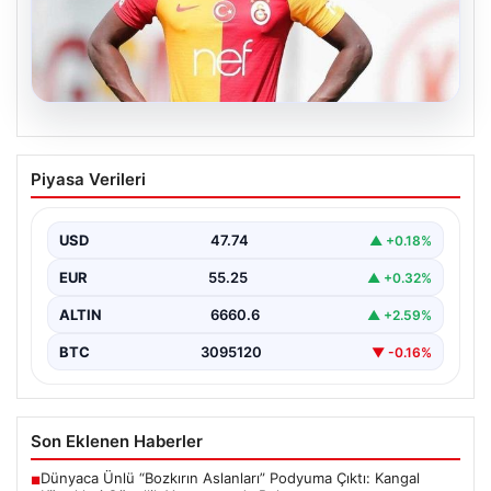
07.08.2026
Resmi imzayı attı! Ndiaye’nin yeni
Piyasa Verileri
adresi çok şaşırttı
USD
47.74
▲ +0.18%
EUR
55.25
▲ +0.32%
ALTIN
6660.6
▲ +2.59%
BTC
3095120
▼ -0.16%
Son Eklenen Haberler
Dünyaca Ünlü “Bozkırın Aslanları” Podyuma Çıktı: Kangal
■